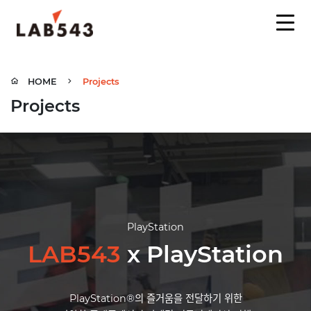
HOME
Projects
Projects
PlayStation
LAB543
x
PlayStation
PlayStation®의 즐거움을 전달하기 위한