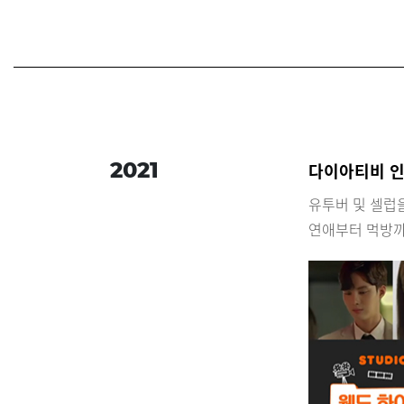
2021
다이아티비 
유투버 및 셀럽
연애부터 먹방까